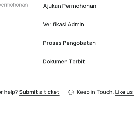
n permohonan
Ajukan Permohonan
Verifikasi Admin
Proses Pengobatan
Dokumen Terbit
or help?
Submit a ticket
Keep in Touch.
Like u